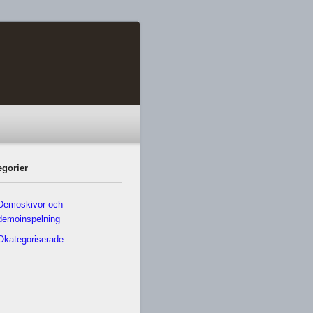
egorier
Demoskivor och
demoinspelning
Okategoriserade