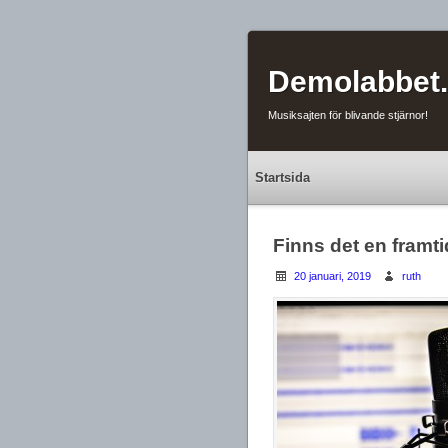
Demolabbet
Musiksajten för blivande stjärnor!
Startsida
Finns det en framt
20 januari, 2019
ruth